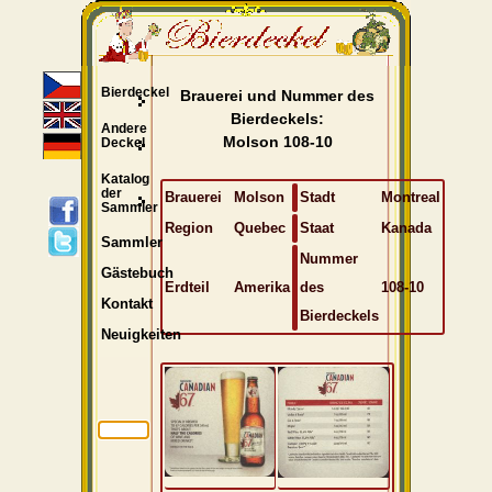
Bierdeckel
Brauerei und Nummer des
Bierdeckels:
Andere
Molson 108-10
Deckel
Katalog
der
Brauerei
Molson
Stadt
Montreal
Sammler
Region
Quebec
Staat
Kanada
Sammler
Nummer
Gästebuch
Erdteil
Amerika
des
108-10
Kontakt
Bierdeckels
Neuigkeiten