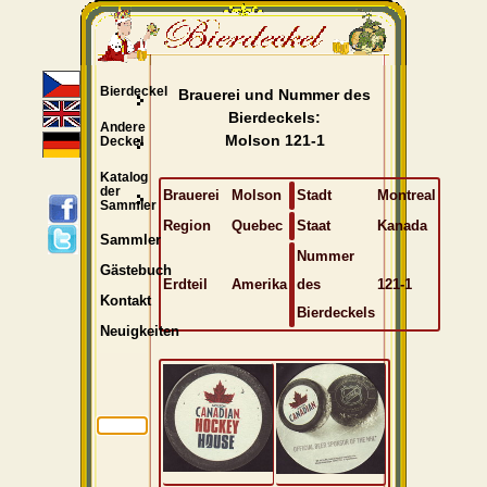
Bierdeckel
Brauerei und Nummer des
Bierdeckels:
Andere
Molson 121-1
Deckel
Katalog
der
Brauerei
Molson
Stadt
Montreal
Sammler
Region
Quebec
Staat
Kanada
Sammler
Nummer
Gästebuch
Erdteil
Amerika
des
121-1
Kontakt
Bierdeckels
Neuigkeiten