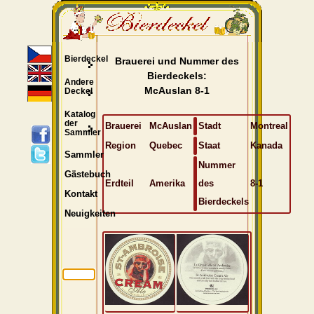
Bierdeckel
Brauerei und Nummer des
Bierdeckels:
Andere
McAuslan 8-1
Deckel
Katalog
der
Brauerei
McAuslan
Stadt
Montreal
Sammler
Region
Quebec
Staat
Kanada
Sammler
Nummer
Gästebuch
Erdteil
Amerika
des
8-1
Kontakt
Bierdeckels
Neuigkeiten