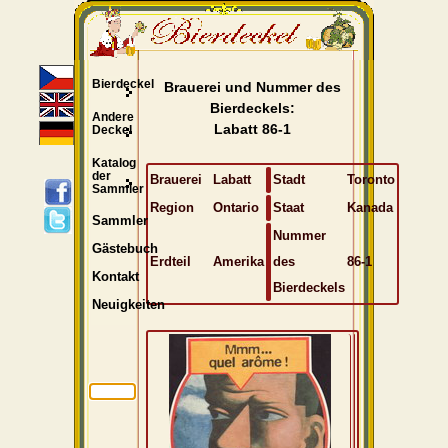
Bierdeckel
Brauerei und Nummer des
Bierdeckels:
Andere
Labatt 86-1
Deckel
Katalog
der
Brauerei
Labatt
Stadt
Toronto
Sammler
Region
Ontario
Staat
Kanada
Sammler
Nummer
Gästebuch
Erdteil
Amerika
des
86-1
Kontakt
Bierdeckels
Neuigkeiten