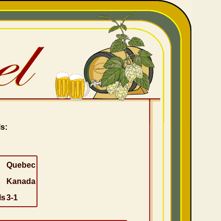
s:
Quebec
Kanada
ls
3-1