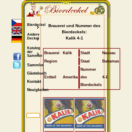
Bierdeckel
Brauerei und Nummer des
Bierdeckels:
Andere
Kalik 4-1
Deckel
Katalog
der
Brauerei
Kalik
Stadt
Nassau
Sammler
Region
Staat
Bahamas
Sammler
Nummer
Gästebuch
Erdteil
Amerika
des
4-1
Kontakt
Bierdeckels
Neuigkeiten