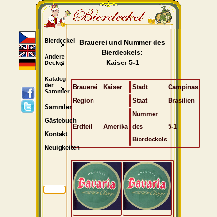
Bierdeckel
Brauerei und Nummer des
Bierdeckels:
Andere
Kaiser 5-1
Deckel
Katalog
der
Brauerei
Kaiser
Stadt
Campinas
Sammler
Region
Staat
Brasilien
Sammler
Nummer
Gästebuch
Erdteil
Amerika
des
5-1
Kontakt
Bierdeckels
Neuigkeiten