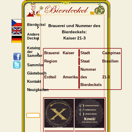
Bierdeckel
Brauerei und Nummer des
Bierdeckels:
Andere
Kaiser 21-3
Deckel
Katalog
der
Brauerei
Kaiser
Stadt
Campinas
Sammler
Region
Staat
Brasilien
Sammler
Nummer
Gästebuch
Erdteil
Amerika
des
21-3
Kontakt
Bierdeckels
Neuigkeiten