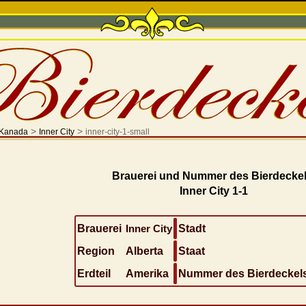
>
>
Kanada
Inner City
inner-city-1-small
Brauerei und Nummer des Bierdeckel
Inner City 1-1
Brauerei
Inner City
Stadt
Region
Alberta
Staat
Erdteil
Amerika
Nummer des Bierdeckel