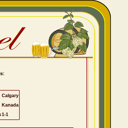
s:
Calgary
Kanada
s
1-1