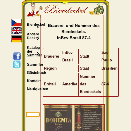
Bierdeckel
Brauerei und Nummer des
Bierdeckels:
Andere
InBev Brasil 87-4
Deckel
Katalog
der
InBev
Sao
Sammler
Brauerei
Stadt
Brasil
Paulo
Sammler
Region
Staat
Brasilien
Gästebuch
Nummer
Kontakt
Erdteil
Amerika
des
87-4
Neuigkeiten
Bierdeckels