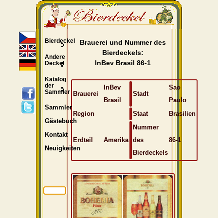
Bierdeckel
Brauerei und Nummer des
Bierdeckels:
Andere
InBev Brasil 86-1
Deckel
Katalog
der
InBev
Sao
Sammler
Brauerei
Stadt
Brasil
Paulo
Sammler
Region
Staat
Brasilien
Gästebuch
Nummer
Kontakt
Erdteil
Amerika
des
86-1
Neuigkeiten
Bierdeckels