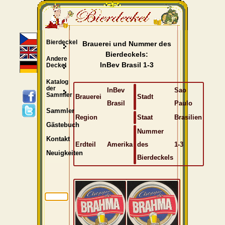
Bierdeckel
Brauerei und Nummer des
Bierdeckels:
Andere
InBev Brasil 1-3
Deckel
Katalog
der
InBev
Sao
Sammler
Brauerei
Stadt
Brasil
Paulo
Sammler
Region
Staat
Brasilien
Gästebuch
Nummer
Kontakt
Erdteil
Amerika
des
1-3
Neuigkeiten
Bierdeckels