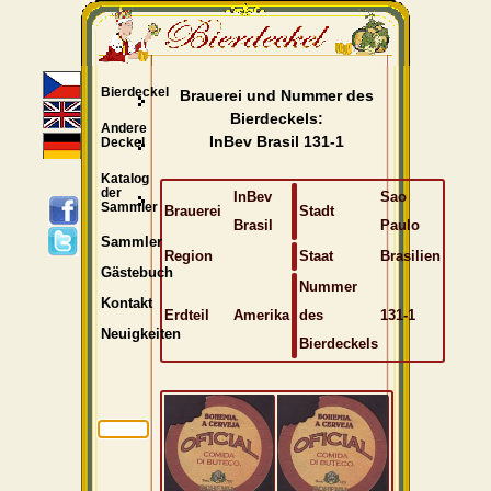
Bierdeckel
Brauerei und Nummer des
Bierdeckels:
Andere
InBev Brasil 131-1
Deckel
Katalog
der
InBev
Sao
Sammler
Brauerei
Stadt
Brasil
Paulo
Sammler
Region
Staat
Brasilien
Gästebuch
Nummer
Kontakt
Erdteil
Amerika
des
131-1
Neuigkeiten
Bierdeckels