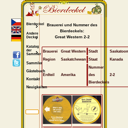
Bierdeckel
Brauerei und Nummer des
Bierdeckels:
Andere
Great Western 2-2
Deckel
Katalog
der
Brauerei
Great Western
Stadt
Saskatoo
Sammler
Region
Saskatchewan
Staat
Kanada
Sammler
Nummer
Gästebuch
Erdteil
Amerika
des
2-2
Kontakt
Bierdeckels
Neuigkeiten