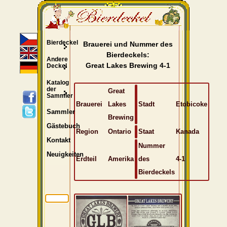
Bierdeckel
Brauerei und Nummer des
Bierdeckels:
Andere
Great Lakes Brewing 4-1
Deckel
Katalog
der
Great
Sammler
Brauerei
Lakes
Stadt
Etobicoke
Sammler
Brewing
Gästebuch
Region
Ontario
Staat
Kanada
Kontakt
Nummer
Neuigkeiten
Erdteil
Amerika
des
4-1
Bierdeckels