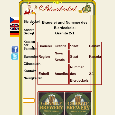
Bierdeckel
Brauerei und Nummer des
Bierdeckels:
Andere
Granite 2-1
Deckel
Katalog
der
Brauerei
Granite
Stadt
Halifax
Sammler
Nova
Region
Staat
Kanada
Sammler
Scotia
Gästebuch
Nummer
Kontakt
Erdteil
Amerika
des
2-1
Neuigkeiten
Bierdeckels