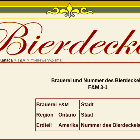
>
>
Kanada
F&M
fm-brewery-2-small
Brauerei und Nummer des Bierdeckel
F&M 3-1
Brauerei
F&M
Stadt
Region
Ontario
Staat
Erdteil
Amerika
Nummer des Bierdeckel