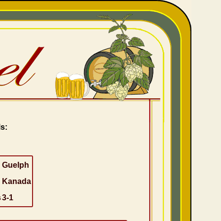
s:
Guelph
Kanada
s
3-1