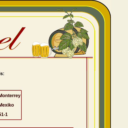
s:
Monterrey
Mexiko
51-1