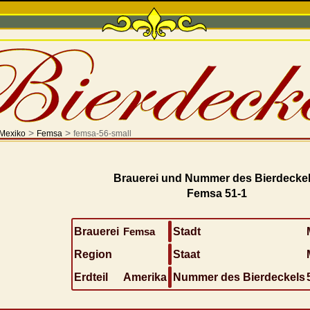
>
>
Mexiko
Femsa
femsa-56-small
Brauerei und Nummer des Bierdeckel
Femsa 51-1
Brauerei
Femsa
Stadt
Region
Staat
Erdteil
Amerika
Nummer des Bierdeckels