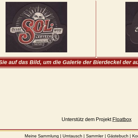
Sie auf das Bild, um die Galerie der Bierdeckel der 
Unterstütz dem Projekt
Floatbox
Meine Sammlung
|
Umtausch
|
Sammler
|
Gästebuch
|
Ko