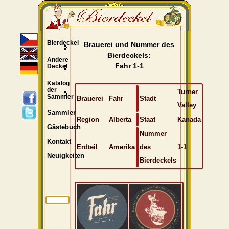
Bierdeckel
Brauerei und Nummer des
Bierdeckels:
Andere
Fahr 1-1
Deckel
Katalog
der
Turner
Sammler
Brauerei
Fahr
Stadt
Valley
Sammler
Region
Alberta
Staat
Kanada
Gästebuch
Nummer
Kontakt
Erdteil
Amerika
des
1-1
Neuigkeiten
Bierdeckels