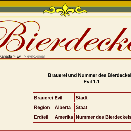
>
>
Kanada
Evil
evil-1-small
Brauerei und Nummer des Bierdeckel
Evil 1-1
Brauerei
Evil
Stadt
Region
Alberta
Staat
Erdteil
Amerika
Nummer des Bierdeckel