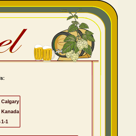
s:
Calgary
Kanada
s
1-1