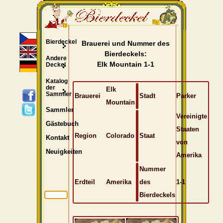
Bierdeckel
Brauerei und Nummer des
Bierdeckels:
Andere
Elk Mountain 1-1
Deckel
Katalog
der
Elk
Sammler
Brauerei
Stadt
Parker
Mountain
Sammler
Vereinigte
Gästebuch
Staaten
Region
Colorado
Staat
Kontakt
von
Neuigkeiten
Amerika
Nummer
Erdteil
Amerika
des
1-1
Bierdeckels