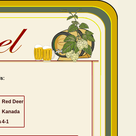
s:
Red Deer
Kanada
s
4-1