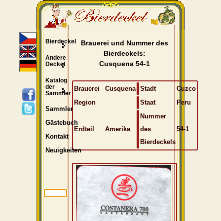
Bierdeckel
Brauerei und Nummer des
Bierdeckels:
Andere
Cusquena 54-1
Deckel
Katalog
der
Brauerei
Cusquena
Stadt
Cuzco
Sammler
Region
Staat
Peru
Sammler
Nummer
Gästebuch
Erdteil
Amerika
des
54-1
Kontakt
Bierdeckels
Neuigkeiten