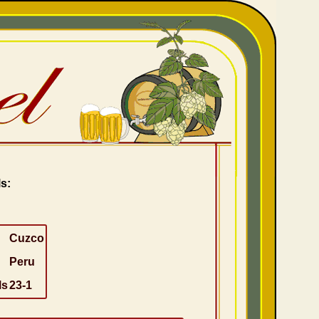
s:
Cuzco
Peru
ls
23-1