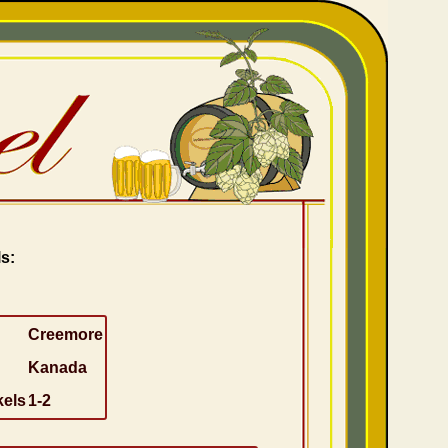
s:
Creemore
Kanada
kels
1-2