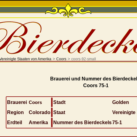
>
>
Vereinigte Staaten von Amerika
Coors
coors-92-small
Brauerei und Nummer des Bierdeckel
Coors 75-1
Brauerei
Coors
Stadt
Golden
Region
Colorado
Staat
Vereinigte
Erdteil
Amerika
Nummer des Bierdeckels
75-1