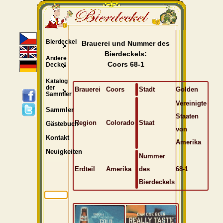
Bierdeckel
Brauerei und Nummer des
Bierdeckels:
Andere
Coors 68-1
Deckel
Katalog
der
Brauerei
Coors
Stadt
Golden
Sammler
Vereinigte
Sammler
Staaten
Region
Colorado
Staat
Gästebuch
von
Kontakt
Amerika
Neuigkeiten
Nummer
Erdteil
Amerika
des
68-1
Bierdeckels