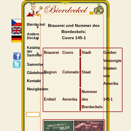
Bierdeckel
Brauerei und Nummer des
Bierdeckels:
Andere
Coors 145-1
Deckel
Katalog
der
Brauerei
Coors
Stadt
Golden
Sammler
Vereinigte
Sammler
Staaten
Region
Colorado
Staat
Gästebuch
von
Kontakt
Amerika
Neuigkeiten
Nummer
Erdteil
Amerika
des
145-1
Bierdeckels