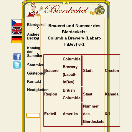
Bierdeckel
Brauerei und Nummer des
Bierdeckels:
Andere
Columbia Brewery (Labatt-
Deckel
InBev) 6-1
Katalog
der
Sammler
Columbia
Sammler
Brewery
Brauerei
Stadt
Creston
Gästebuch
(Labatt-
Kontakt
InBev)
Neuigkeiten
British
Region
Staat
Kanada
Columbia
Nummer
Erdteil
Amerika
des
6-1
Bierdeckels