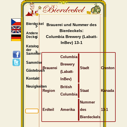
Bierdeckel
Brauerei und Nummer des
Bierdeckels:
Andere
Columbia Brewery (Labatt-
Deckel
InBev) 13-1
Katalog
der
Sammler
Columbia
Sammler
Brewery
Brauerei
Stadt
Creston
Gästebuch
(Labatt-
Kontakt
InBev)
Neuigkeiten
British
Region
Staat
Kanada
Columbia
Nummer
Erdteil
Amerika
des
13-1
Bierdeckels