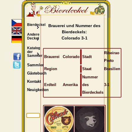
Bierdeckel
Brauerei und Nummer des
Bierdeckels:
Andere
Colorado 3-1
Deckel
Katalog
der
Ribeirao
Sammler
Brauerei
Colorado
Stadt
Preto
Sammler
Region
Staat
Brasilien
Gästebuch
Nummer
Kontakt
Erdteil
Amerika
des
3-1
Neuigkeiten
Bierdeckels