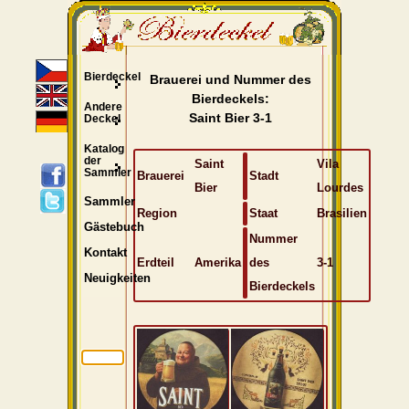
Bierdeckel
Brauerei und Nummer des
Bierdeckels:
Andere
Saint Bier 3-1
Deckel
Katalog
der
Saint
Vila
Sammler
Brauerei
Stadt
Bier
Lourdes
Sammler
Region
Staat
Brasilien
Gästebuch
Nummer
Kontakt
Erdteil
Amerika
des
3-1
Neuigkeiten
Bierdeckels