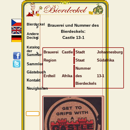
Bierdeckel
Brauerei und Nummer des
Bierdeckels:
Andere
Castle 13-1
Deckel
Katalog
der
Brauerei
Castle
Stadt
Johannesburg
Sammler
Region
Staat
Südafrika
Sammler
Nummer
Gästebuch
Erdteil
Afrika
des
13-1
Kontakt
Bierdeckels
Neuigkeiten