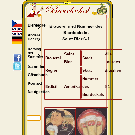
Bierdeckel
Brauerei und Nummer des
Bierdeckels:
Andere
Saint Bier 6-1
Deckel
Katalog
der
Saint
Vila
Sammler
Brauerei
Stadt
Bier
Lourdes
Sammler
Region
Staat
Brasilien
Gästebuch
Nummer
Kontakt
Erdteil
Amerika
des
6-1
Neuigkeiten
Bierdeckels