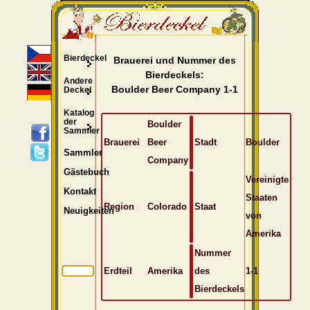
Bierdeckel
Brauerei und Nummer des
Bierdeckels:
Andere
Boulder Beer Company 1-1
Deckel
Katalog
der
Boulder
Sammler
Brauerei
Beer
Stadt
Boulder
Sammler
Company
Gästebuch
Vereinigte
Kontakt
Staaten
Region
Colorado
Staat
Neuigkeiten
von
Amerika
Nummer
Erdteil
Amerika
des
1-1
Bierdeckels