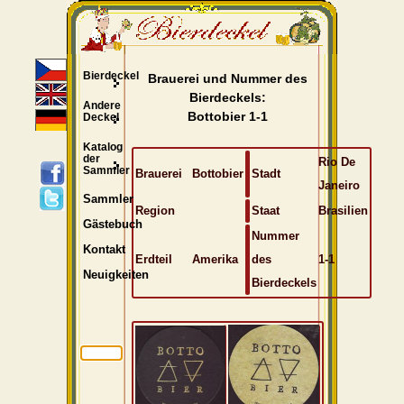
Bierdeckel
Brauerei und Nummer des
Bierdeckels:
Andere
Bottobier 1-1
Deckel
Katalog
der
Rio De
Sammler
Brauerei
Bottobier
Stadt
Janeiro
Sammler
Region
Staat
Brasilien
Gästebuch
Nummer
Kontakt
Erdteil
Amerika
des
1-1
Neuigkeiten
Bierdeckels