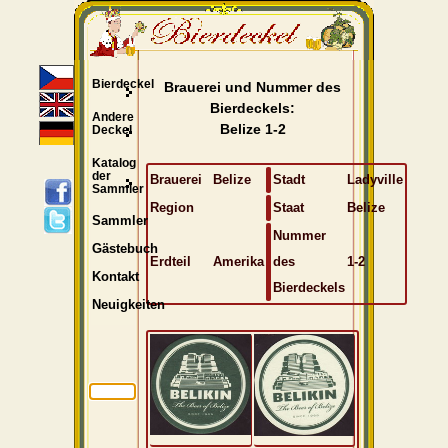
Bierdeckel
Brauerei und Nummer des
Bierdeckels:
Andere
Belize 1-2
Deckel
Katalog
der
Brauerei
Belize
Stadt
Ladyville
Sammler
Region
Staat
Belize
Sammler
Nummer
Gästebuch
Erdteil
Amerika
des
1-2
Kontakt
Bierdeckels
Neuigkeiten