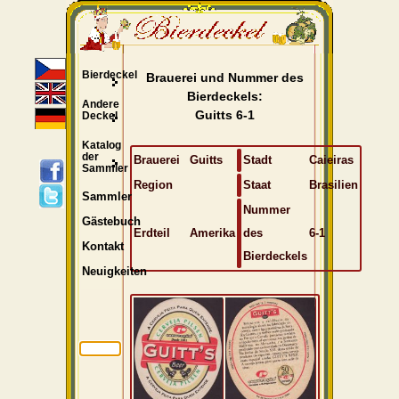
Bierdeckel
Brauerei und Nummer des
Bierdeckels:
Andere
Guitts 6-1
Deckel
Katalog
der
Brauerei
Guitts
Stadt
Caieiras
Sammler
Region
Staat
Brasilien
Sammler
Nummer
Gästebuch
Erdteil
Amerika
des
6-1
Kontakt
Bierdeckels
Neuigkeiten