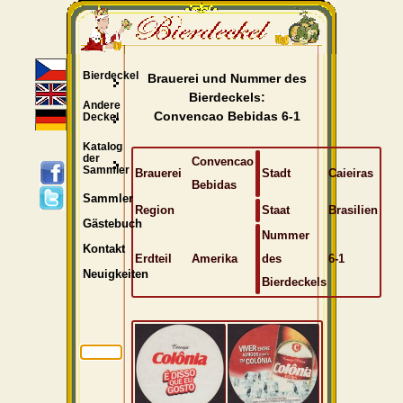
Bierdeckel
Brauerei und Nummer des
Bierdeckels:
Andere
Convencao Bebidas 6-1
Deckel
Katalog
der
Convencao
Sammler
Brauerei
Stadt
Caieiras
Bebidas
Sammler
Region
Staat
Brasilien
Gästebuch
Nummer
Kontakt
Erdteil
Amerika
des
6-1
Neuigkeiten
Bierdeckels