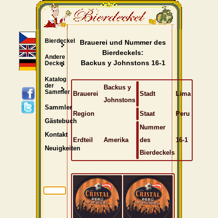
Bierdeckel
Brauerei und Nummer des
Bierdeckels:
Andere
Backus y Johnstons 16-1
Deckel
Katalog
der
Backus y
Sammler
Brauerei
Stadt
Lima
Johnstons
Sammler
Region
Staat
Peru
Gästebuch
Nummer
Kontakt
Erdteil
Amerika
des
16-1
Neuigkeiten
Bierdeckels