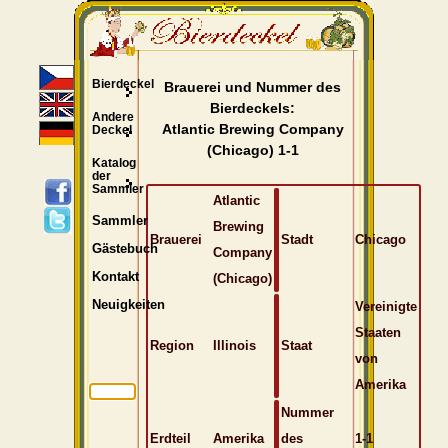
Bierdeckel
Brauerei und Nummer des
Bierdeckels:
Andere
Atlantic Brewing Company
Deckel
(Chicago) 1-1
Katalog
der
Sammler
Atlantic
Sammler
Brewing
Brauerei
Stadt
Chicago
Gästebuch
Company
Kontakt
(Chicago)
Neuigkeiten
Vereinigte
Staaten
Region
Illinois
Staat
von
Amerika
Nummer
Erdteil
Amerika
des
1-1