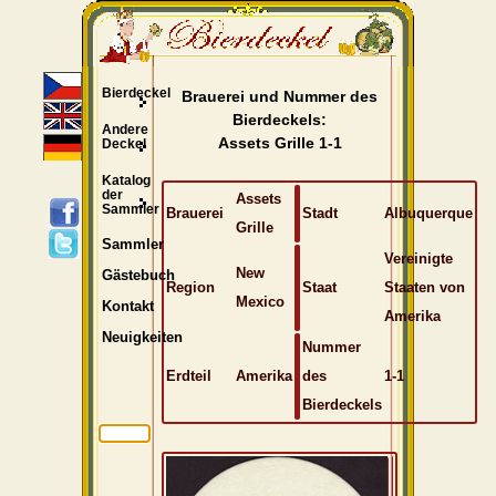
Bierdeckel
Brauerei und Nummer des
Bierdeckels:
Andere
Assets Grille 1-1
Deckel
Katalog
der
Assets
Sammler
Brauerei
Stadt
Albuquerque
Grille
Sammler
Vereinigte
New
Gästebuch
Region
Staat
Staaten von
Mexico
Kontakt
Amerika
Neuigkeiten
Nummer
Erdteil
Amerika
des
1-1
Bierdeckels