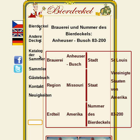
Bierdeckel
Brauerei und Nummer des
Bierdeckels:
Andere
Anheuser - Busch 83-200
Deckel
Katalog
der
Anheuser
Sammler
Brauerei
Stadt
St Louis
- Busch
Sammler
Vereinigte
Gästebuch
Staaten
Region
Missouri
Staat
Kontakt
von
Neuigkeiten
Amerika
Nummer
Erdteil
Amerika
des
83-200
Bierdeckels