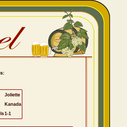
s:
Joliette
Kanada
ls
1-1