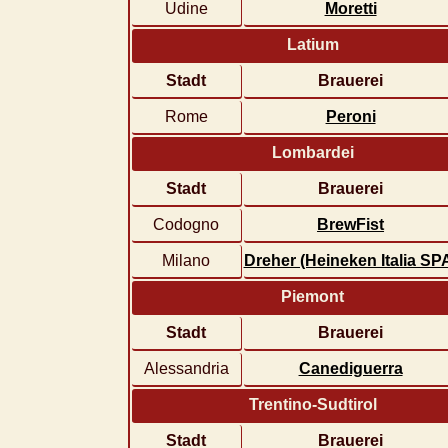
Udine
Moretti
Latium
Stadt
Brauerei
Rome
Peroni
Lombardei
Stadt
Brauerei
Codogno
BrewFist
Milano
Dreher (Heineken Italia SP
Piemont
Stadt
Brauerei
Alessandria
Canediguerra
Trentino-Sudtirol
Stadt
Brauerei