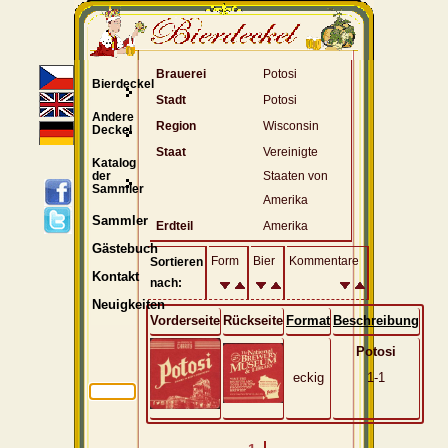
Brauerei
Potosi
Bierdeckel
Stadt
Potosi
Andere
Region
Wisconsin
Deckel
Staat
Vereinigte
Katalog
der
Staaten von
Sammler
Amerika
Sammler
Erdteil
Amerika
Gästebuch
Form
Bier
Kommentare
Sortieren
Kontakt
nach:
Neuigkeiten
Vorderseite
Rückseite
Format
Beschreibung
Potosi
eckig
1-1