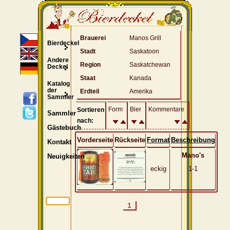
Brauerei
Manos Grill
Bierdeckel
Stadt
Saskatoon
Andere
Region
Saskatchewan
Deckel
Staat
Kanada
Katalog
der
Erdteil
Amerika
Sammler
Form
Bier
Kommentare
Sortieren
Sammler
nach:
Gästebuch
Vorderseite
Rückseite
Format
Beschreibung
Kontakt
Mano's
Neuigkeiten
eckig
1-1
1