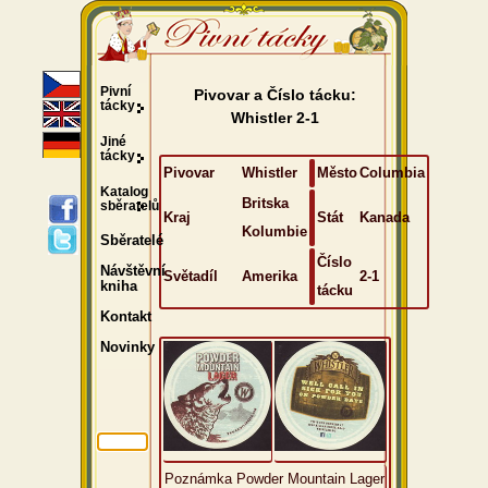
Pivní
Pivovar a Číslo tácku:
tácky
Whistler 2-1
Jiné
tácky
Pivovar
Whistler
Město
Columbia
Katalog
Britska
sběratelů
Kraj
Stát
Kanada
Kolumbie
Sběratelé
Číslo
Návštěvní
Světadíl
Amerika
2-1
kniha
tácku
Kontakt
Novinky
Poznámka Powder Mountain Lager