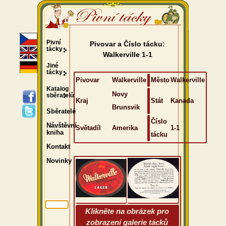
Pivní
Pivovar a Číslo tácku:
tácky
Walkerville 1-1
Jiné
tácky
Pivovar
Walkerville
Město
Walkerville
Katalog
Novy
sběratelů
Kraj
Stát
Kanada
Brunsvik
Sběratelé
Číslo
Návštěvní
Světadíl
Amerika
1-1
kniha
tácku
Kontakt
Novinky
Klikněte na obrázek pro
zobrazení galerie tácků