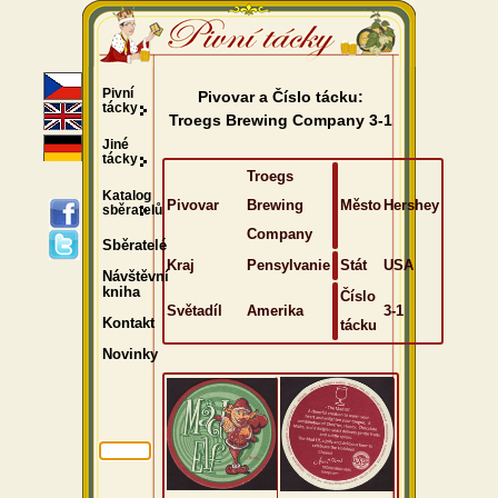
Pivní
Pivovar a Číslo tácku:
tácky
Troegs Brewing Company 3-1
Jiné
tácky
Troegs
Katalog
Pivovar
Brewing
Město
Hershey
sběratelů
Company
Sběratelé
Kraj
Pensylvanie
Stát
USA
Návštěvní
kniha
Číslo
Světadíl
Amerika
3-1
Kontakt
tácku
Novinky